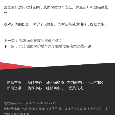
营造更舒适的驾驶空间，从而保障驾车安全。并且还可有效隔绝紫
外
线对人体的伤害，保护个人隐私。同时还能减少油耗，好处良多。
上一篇：
贴漆面保护膜到底值不值？
下一篇：
汽车漆面保护膜？汽车贴膜需要注意这些问题！
网站首页
品牌中心
漆面保护膜
内饰保护膜
代理加盟
新闻资讯
质保中心
经销商中心
联系方式
版权所有 Copyright© 2015-2035 Alex PPF
地址:天津市 电话:15902299990（微信号同）
备案号:ICP备2024025238号-1
技术
支持:天津众赢天下